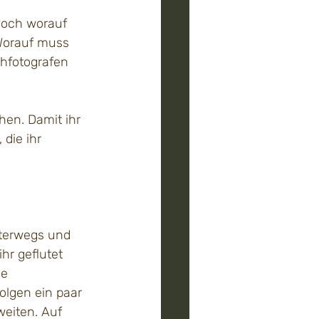
Doch worauf 
Worauf muss 
hfotografen 
en. Damit ihr 
die ihr 
nterwegs und 
hr geflutet 
e 
olgen ein paar 
weiten. Auf 