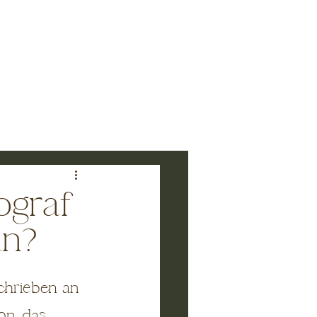
N
KONTAKT
ograf
an?
chrieben an 
on, das 