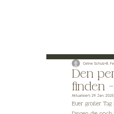
HOME
All Posts
Celine Schulz
8. F
Den per
finden
Aktualisiert:
29. Jan. 2025
Euer großer Tag 
Dingen die noch 