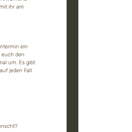
it ihr am 
ntermin ein 
f euch den 
al um. Es gibt 
uf jeden Fall 
wünscht?