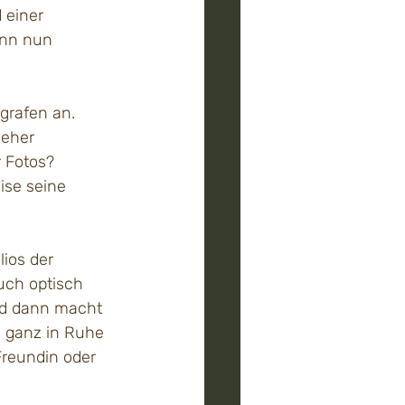
 einer 
enn nun 
ografen an. 
 eher 
 Fotos? 
ise seine 
ios der 
uch optisch 
Und dann macht 
l ganz in Ruhe 
Freundin oder 