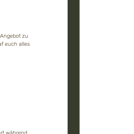
 Angebot zu 
f euch alles 
ert während 